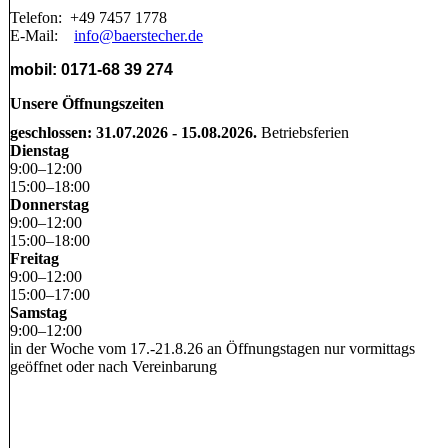
Telefon: +49 7457 1778
E-Mail:
info@baerstecher.de
mobil: 0171-68 39 274
Unsere Öffnungszeiten
geschlossen: 31.07.2026 - 15.08.2026.
Betriebsferien
Dienstag
9
:
00
–
12
:
00
15
:
00
–
18
:
00
Donnerstag
9
:
00
–
12
:
00
15
:
00
–
18
:
00
Freitag
9
:
00
–
12
:
00
15
:
00
–
17
:
00
Samstag
9
:
00
–
12
:
00
in der Woche vom 17.-21.8.26 an Öffnungstagen nur vormittags
geöffnet oder nach Vereinbarung