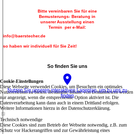
Bitte vereinbaren Sie für eine
Bemusterungs- Beratung in
unserer Ausstellung einen
Termin
per e-Mail:
info@baerstecher.de
so haben wir individuell für Sie Zeit!
So finden Sie uns
Cookie-Einstellungen
Diese Webseite verwendet Cookies, um Besuchern ein optimales
Nutzen Sie unseren interaktiven La­ge­plan, um zu uns zu
Nutzererlebnis zu bieten. Bestimmte Inhalte von Drittanbietern werden
finden
nur angezeigt, wenn die entsprechende Option aktiviert ist. Die
Datenverarbeitung kann dann auch in einem Drittland erfolgen.
Weitere Informationen hierzu in der Datenschutzerklärung.
Technisch notwendige
Diese Cookies sind zum Betrieb der Webseite notwendig, z.B. zum
Schutz vor Hackerangriffen und zur Gewährleistung eines